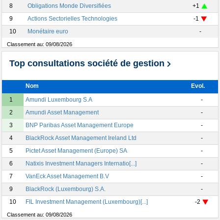
8
Obligations Monde Diversifiées
+1
9
Actions Sectorielles Technologies
-1
10
Monétaire euro
-
Classement au:
09/08/2026
Top consultations société de gestion
Nom
Evol.
1
Amundi Luxembourg S.A
-
2
Amundi Asset Management
-
3
BNP Paribas Asset Management Europe
-
4
BlackRock Asset Management Ireland Ltd
-
5
Pictet Asset Management (Europe) SA
-
6
Natixis Investment Managers Internatio[...]
-
7
VanEck Asset Management B.V
-
9
BlackRock (Luxembourg) S.A.
-
10
FIL Investment Management (Luxembourg)[...]
-2
Classement au:
09/08/2026