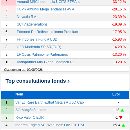
2
Amundi MSCI Indonesia UCITS ETF Acc
-33.12 %
3
FCPR Amundi MegaTendances AV A
-28.15 %
4
Novaxia R A
-23.39 %
5
SCI Viagénérations
-19.09 %
6
Edmond De Rothschild Immo Premium
-17.95 %
7
FF Indonesia Fund A USD
-15.93 %
8
H2O Moderato SP SR(EUR)
-14.29 %
9
LF Opsis Patrimoine Partenaires
-13.20 %
10
Variopartner MIV Global Medtech P2
-13.20 %
Classement au:
09/08/2026
Top consultations fonds
Nom
Evol.
1
VanEc Rare Earth &Strat Metals A USD Cap
-
2
SCI Viagénérations
+12
3
R-co Valor C EUR
-1
4
iShares Edge MSCI Wrld Mom Fac ETF USD
+584