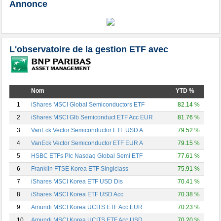
Annonce
L'observatoire de la gestion ETF avec
Nom
YTD %
1
iShares MSCI Global Semiconductors ETF
82.14 %
2
iShares MSCI Glb Semiconduct ETF Acc EUR
81.76 %
3
VanEck Vector Semiconductor ETF USD A
79.52 %
4
VanEck Vector Semiconductor ETF EUR A
79.15 %
5
HSBC ETFs Plc Nasdaq Global Semi ETF
77.61 %
6
Franklin FTSE Korea ETF Singlclass
75.91 %
7
iShares MSCI Korea ETF USD Dis
70.41 %
8
iShares MSCI Korea ETF USD Acc
70.38 %
9
Amundi MSCI Korea UCITS ETF Acc EUR
70.23 %
10
Amundi MSCI Korea UCITS ETF Acc USD
70.20 %