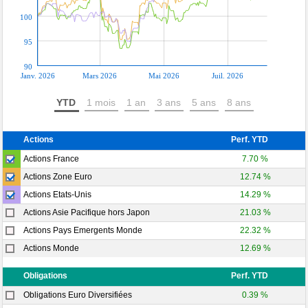
100
95
90
Janv. 2026
Mars 2026
Mai 2026
Juil. 2026
YTD
1 mois
1 an
3 ans
5 ans
8 ans
Actions
Perf. YTD
Actions France
7.70 %
Actions Zone Euro
12.74 %
Actions Etats-Unis
14.29 %
Actions Asie Pacifique hors Japon
21.03 %
Actions Pays Emergents Monde
22.32 %
Actions Monde
12.69 %
Obligations
Perf. YTD
Obligations Euro Diversifiées
0.39 %