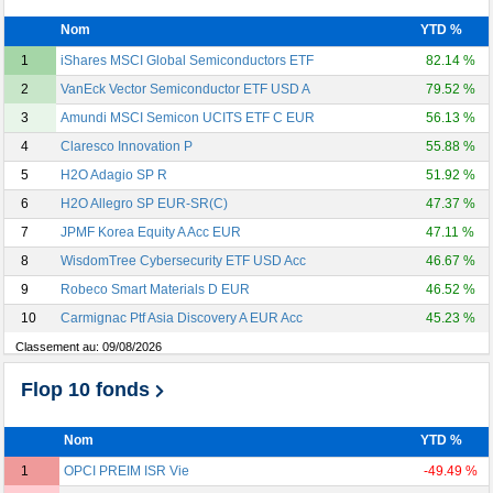
Nom
YTD %
1
iShares MSCI Global Semiconductors ETF
82.14 %
2
VanEck Vector Semiconductor ETF USD A
79.52 %
3
Amundi MSCI Semicon UCITS ETF C EUR
56.13 %
4
Claresco Innovation P
55.88 %
5
H2O Adagio SP R
51.92 %
6
H2O Allegro SP EUR-SR(C)
47.37 %
7
JPMF Korea Equity A Acc EUR
47.11 %
8
WisdomTree Cybersecurity ETF USD Acc
46.67 %
9
Robeco Smart Materials D EUR
46.52 %
10
Carmignac Ptf Asia Discovery A EUR Acc
45.23 %
Classement au:
09/08/2026
Flop 10 fonds
Nom
YTD %
1
OPCI PREIM ISR Vie
-49.49 %