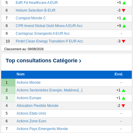
5
EdR Fd Healthcare A EUR
+5
6
Helium Selection B-EUR
-3
7
Comgest Monde C
+1
8
CPR Invest Global Gold Mines A EUR Acc
+9
9
Carmignac Emergents A EUR Acc
-
10
Pictet Clean Energy Transition P EUR Acc
-3
Classement au:
09/08/2026
Top consultations Catégorie
Nom
Evol.
1
Actions Monde
-
2
Actions Sectorielles Energie, Matières[...]
+1
3
Actions Europe
+1
4
Allocation Flexible Monde
-2
5
Actions Etats-Unis
-
6
Actions Zone Euro
-
7
Actions Pays Emergents Monde
-